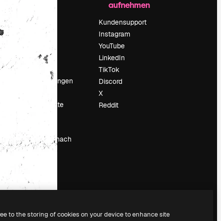
aufnehmen
Preise
Über uns
Kundensupport
Reviews
Instagram
Karriere
YouTube
ärung
Suchtrends
LinkedIn
Blog
TikTok
Veranstaltungen
Discord
um
Slidesgo
X
Deine Inhalte
Reddit
verkaufen
Pressesaal
Suchst du nach
magnific.ai
ree to the storing of cookies on your device to enhance site