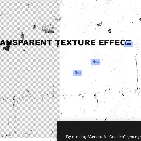
attform, um deine beste
Spaces
Academy
klichen. Mehr als 1 Million
KI-Assistent
Dokumentation
er Kreativen, Unternehmen,
KI-Bildgenerator
Support
Studios.
KI-Videogenerator
AGB
KI-
Datenschutzerkl
Stimmengenerator
Originale
Neu
Stock-Inhalte
Cookie-Richtlinie
MCP für
Vertrauenszentr
Neu
Claude/ChatGPT
Partner
Agenten
Neu
Unternehmen
API
Mobile App
Alle Magnific-Tools
-
2026
Freepik Company S.L.U.
Alle Rechte vorbehalten
.
By clicking “Accept All Cookies”, you ag