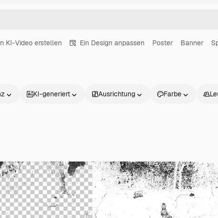
in KI-Video erstellen
Ein Design anpassen
Poster
Banner
S
nz
KI-generiert
Ausrichtung
Farbe
Le
Produkte
Loslegen