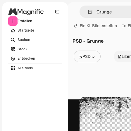
Erstellen
Ein KI-Bild erstellen
E
Startseite
Suchen
PSD - Grunge
Stock
PSD
Lize
Entdecken
Alle Bilder
Alle tools
Vektoren
Illustrationen
Fotos
PSD
Vorlagen
Mockups
Videos
Filmmaterial
Motion Graphics
Videovorlagen
Icons
3D-Modelle
Schriftarten