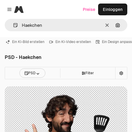
Magnific
Preise
Einloggen
Close menu
Löschen
Nach B
Ein KI-Bild erstellen
Ein KI-Video erstellen
Ein Design anpas
PSD - Haekchen
PSD
Filter