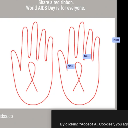
attform, um deine beste
Spaces
Academy
klichen. Mehr als 1 Million
KI-Assistent
Dokumentation
er Kreativen, Unternehmen,
KI-Bildgenerator
Support
Studios.
KI-Videogenerator
AGB
KI-
Datenschutzerkl
Stimmengenerator
Originale
Neu
Stock-Inhalte
Cookie-Richtlinie
MCP für
Vertrauenszentr
Neu
Claude/ChatGPT
Partner
Agenten
Neu
Unternehmen
API
Mobile App
Alle Magnific-Tools
-
2026
Freepik Company S.L.U.
Alle Rechte vorbehalten
.
By clicking “Accept All Cookies”, you ag