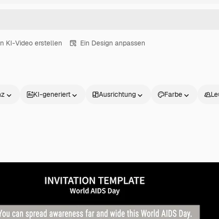
in KI-Video erstellen
Ein Design anpassen
nz
KI-generiert
Ausrichtung
Farbe
Le
Produkte
Loslegen