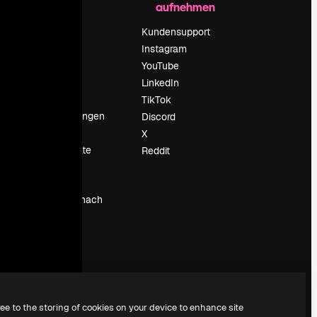
aufnehmen
Preise
Über uns
Kundensupport
Reviews
Instagram
Karriere
YouTube
ärung
Suchtrends
LinkedIn
Blog
TikTok
Veranstaltungen
Discord
um
Slidesgo
X
Deine Inhalte
Reddit
verkaufen
Pressesaal
Suchst du nach
magnific.ai
ree to the storing of cookies on your device to enhance site