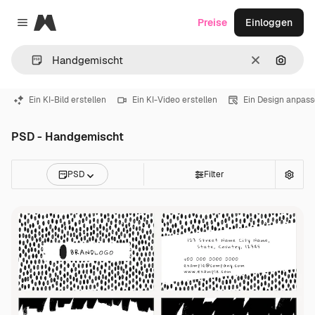
Magnific
Preise
Einloggen
Close menu
Löschen
Nach B
Ein KI-Bild erstellen
Ein KI-Video erstellen
Ein Design anpas
PSD - Handgemischt
PSD
Filter