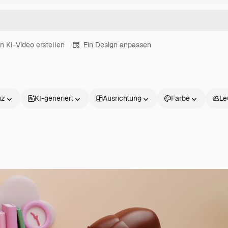
in KI-Video erstellen
Ein Design anpassen
nz
KI-generiert
Ausrichtung
Farbe
Le
Produkte
Loslegen