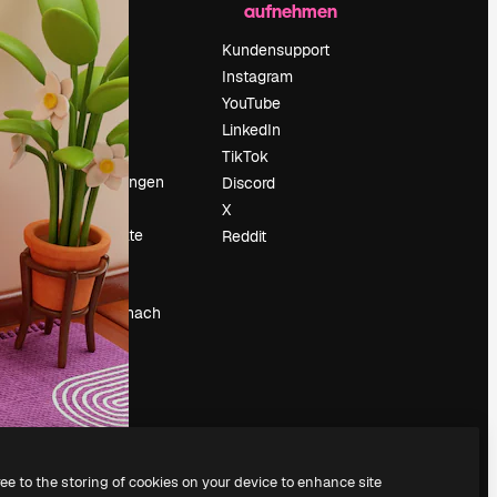
aufnehmen
Preise
Über uns
Kundensupport
Reviews
Instagram
Karriere
YouTube
ärung
Suchtrends
LinkedIn
Blog
TikTok
Veranstaltungen
Discord
um
Slidesgo
X
Deine Inhalte
Reddit
verkaufen
Pressesaal
Suchst du nach
magnific.ai
ree to the storing of cookies on your device to enhance site