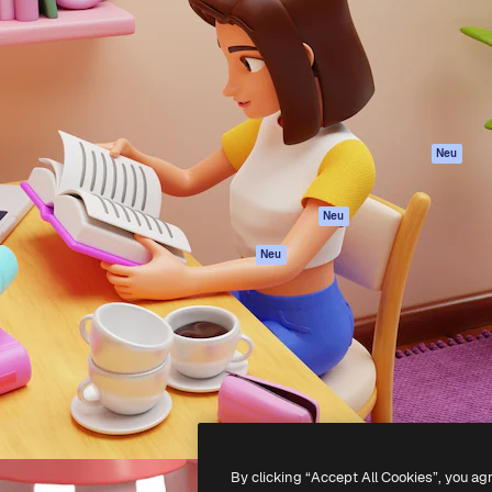
attform, um deine beste
Spaces
Academy
klichen. Mehr als 1 Million
KI-Assistent
Dokumentation
er Kreativen, Unternehmen,
KI-Bildgenerator
Support
Studios.
KI-Videogenerator
AGB
KI-
Datenschutzerkl
Stimmengenerator
Originale
Neu
Stock-Inhalte
Cookie-Richtlinie
MCP für
Vertrauenszentr
Neu
Claude/ChatGPT
Partner
Agenten
Neu
Unternehmen
API
Mobile App
Alle Magnific-Tools
-
2026
Freepik Company S.L.U.
Alle Rechte vorbehalten
.
By clicking “Accept All Cookies”, you ag