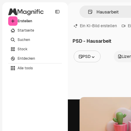
Erstellen
Ein KI-Bild erstellen
E
Startseite
Suchen
PSD - Hausarbeit
Stock
PSD
Lize
Entdecken
Alle Bilder
Alle tools
Vektoren
Illustrationen
Fotos
PSD
Vorlagen
Mockups
Videos
Filmmaterial
Motion Graphics
Videovorlagen
Icons
3D-Modelle
Schriftarten