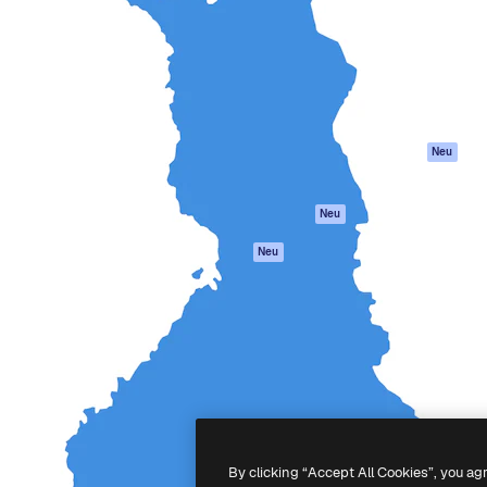
attform, um deine beste
Spaces
Academy
klichen. Mehr als 1 Million
KI-Assistent
Dokumentation
er Kreativen, Unternehmen,
KI-Bildgenerator
Support
Studios.
KI-Videogenerator
AGB
KI-
Datenschutzerkl
Stimmengenerator
Originale
Neu
Stock-Inhalte
Cookie-Richtlinie
MCP für
Vertrauenszentr
Neu
Claude/ChatGPT
Partner
Agenten
Neu
Unternehmen
API
Mobile App
Alle Magnific-Tools
-
2026
Freepik Company S.L.U.
Alle Rechte vorbehalten
.
By clicking “Accept All Cookies”, you ag