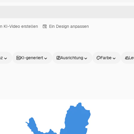
in KI-Video erstellen
Ein Design anpassen
nz
KI-generiert
Ausrichtung
Farbe
Le
Produkte
Loslegen