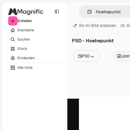
Erstellen
Ein KI-Bild erstellen
E
Startseite
Suchen
PSD - Hoehepunkt
Stock
PSD
Lize
Entdecken
Alle Bilder
Alle tools
Vektoren
Illustrationen
Fotos
PSD
Vorlagen
Mockups
Videos
Filmmaterial
Motion Graphics
Videovorlagen
Icons
3D-Modelle
Schriftarten