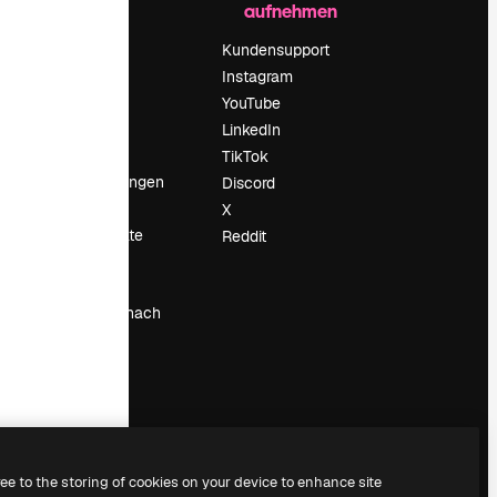
aufnehmen
Preise
Über uns
Kundensupport
Reviews
Instagram
Karriere
YouTube
ärung
Suchtrends
LinkedIn
Blog
TikTok
Veranstaltungen
Discord
um
Slidesgo
X
Deine Inhalte
Reddit
verkaufen
Pressesaal
Suchst du nach
magnific.ai
ree to the storing of cookies on your device to enhance site