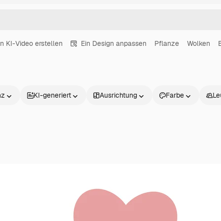
in KI-Video erstellen
Ein Design anpassen
Pflanze
Wolken
nz
KI-generiert
Ausrichtung
Farbe
Le
Produkte
Loslegen