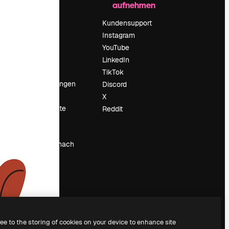
aufnehmen
Preise
Über uns
Kundensupport
Reviews
Instagram
Karriere
YouTube
ärung
Suchtrends
LinkedIn
Blog
TikTok
Veranstaltungen
Discord
um
Slidesgo
X
Deine Inhalte
Reddit
verkaufen
Pressesaal
Suchst du nach
magnific.ai
ree to the storing of cookies on your device to enhance site