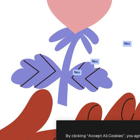
attform, um deine beste
Spaces
Academy
klichen. Mehr als 1 Million
KI-Assistent
Dokumentation
er Kreativen, Unternehmen,
KI-Bildgenerator
Support
Studios.
KI-Videogenerator
AGB
KI-
Datenschutzerkl
Stimmengenerator
Originale
Neu
Stock-Inhalte
Cookie-Richtlinie
MCP für
Vertrauenszentr
Neu
Claude/ChatGPT
Partner
Agenten
Neu
Unternehmen
API
Mobile App
Alle Magnific-Tools
-
2026
Freepik Company S.L.U.
Alle Rechte vorbehalten
.
By clicking “Accept All Cookies”, you ag