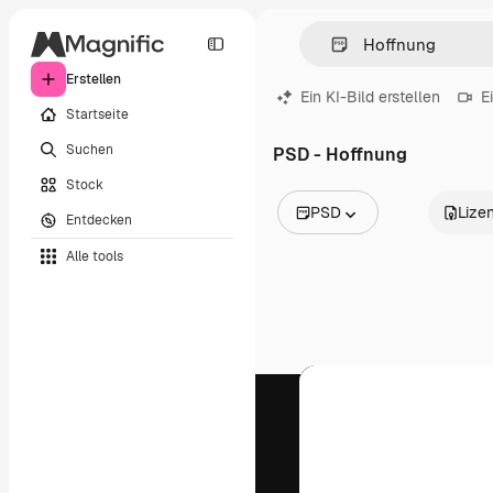
Erstellen
Ein KI-Bild erstellen
E
Startseite
Suchen
PSD - Hoffnung
Stock
PSD
Lize
Entdecken
Alle Bilder
Alle tools
Vektoren
Illustrationen
Fotos
PSD
Vorlagen
Mockups
Videos
Filmmaterial
Motion Graphics
Videovorlagen
Icons
3D-Modelle
Schriftarten