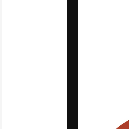
Die kreative Pl
Arbeit zu verwir
Abonnenten unt
Agenturen und 
Deutsch
Copyright © 2010