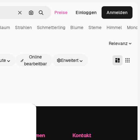
Preise
Einloggen
Anmelden
Löschen
Nach Bild suchen
Suchen
Baum
Strahlen
Schmetterling
Blume
Sterne
Himmel
Mond
Relevanz
Online
ute
Erweitert
bearbeitbar
Unternehmen
Kontakt