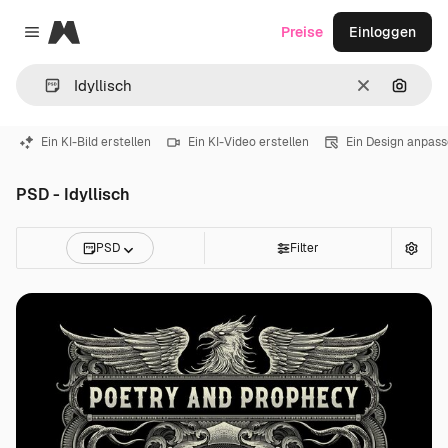
Magnific
Preise
Einloggen
Close menu
Löschen
Nach B
Ein KI-Bild erstellen
Ein KI-Video erstellen
Ein Design anpas
PSD - Idyllisch
PSD
Filter