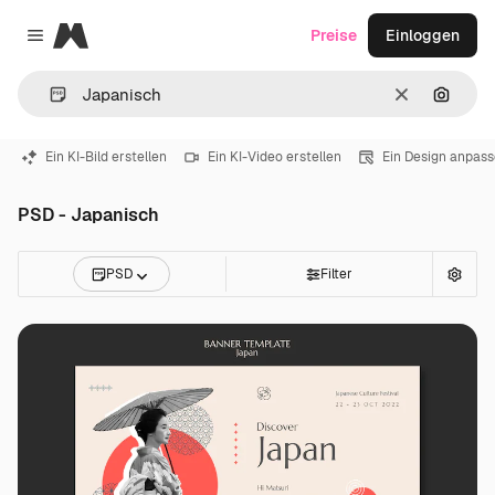
Magnific
Preise
Einloggen
Close menu
Löschen
Nach B
Ein KI-Bild erstellen
Ein KI-Video erstellen
Ein Design anpas
PSD - Japanisch
PSD
Filter