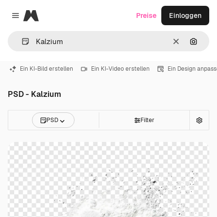
Magnific
Preise
Einloggen
Close menu
Löschen
Nach B
Ein KI-Bild erstellen
Ein KI-Video erstellen
Ein Design anpas
PSD - Kalzium
PSD
Filter