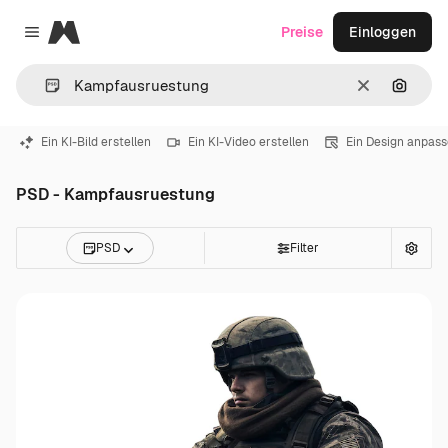
Magnific
Preise
Einloggen
Close menu
Löschen
Nach B
Ein KI-Bild erstellen
Ein KI-Video erstellen
Ein Design anpas
PSD - Kampfausruestung
PSD
Filter