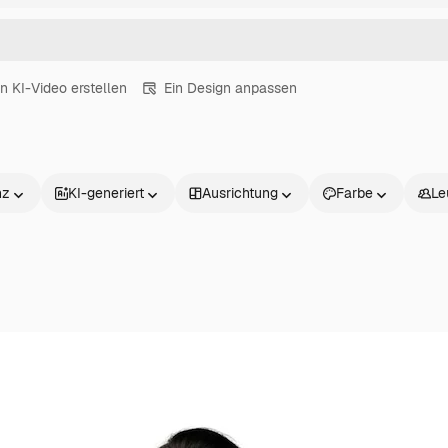
in KI-Video erstellen
Ein Design anpassen
nz
KI-generiert
Ausrichtung
Farbe
Le
Produkte
Loslegen