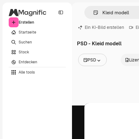
Erstellen
Ein KI-Bild erstellen
E
Startseite
Suchen
PSD - Kleid modell
Stock
PSD
Lize
Entdecken
Alle Bilder
Alle tools
Vektoren
Illustrationen
Fotos
PSD
Vorlagen
Mockups
Videos
Filmmaterial
Motion Graphics
Videovorlagen
Icons
3D-Modelle
Schriftarten