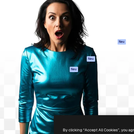
attform, um deine beste
Spaces
Academy
klichen. Mehr als 1 Million
KI-Assistent
Dokumentation
er Kreativen, Unternehmen,
KI-Bildgenerator
Support
Studios.
KI-Videogenerator
AGB
KI-
Datenschutzerkl
Stimmengenerator
Originale
Neu
Stock-Inhalte
Cookie-Richtlinie
MCP für
Vertrauenszentr
Neu
Claude/ChatGPT
Partner
Agenten
Neu
Unternehmen
API
Mobile App
Alle Magnific-Tools
-
2026
Freepik Company S.L.U.
Alle Rechte vorbehalten
.
By clicking “Accept All Cookies”, you ag