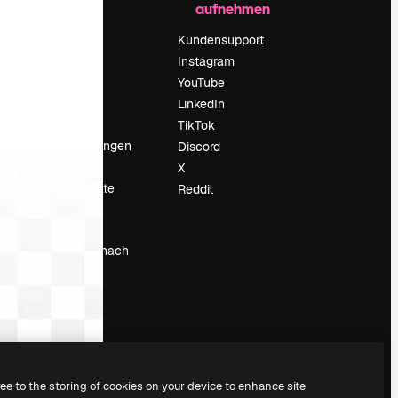
aufnehmen
Preise
Über uns
Kundensupport
Reviews
Instagram
Karriere
YouTube
ärung
Suchtrends
LinkedIn
Blog
TikTok
Veranstaltungen
Discord
um
Slidesgo
X
Deine Inhalte
Reddit
verkaufen
Pressesaal
Suchst du nach
magnific.ai
ree to the storing of cookies on your device to enhance site