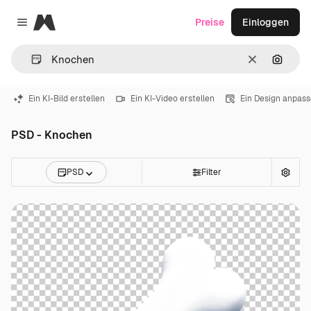
Magnific
Preise
Einloggen
Close menu
Löschen
Nach B
Ein KI-Bild erstellen
Ein KI-Video erstellen
Ein Design anpas
PSD - Knochen
PSD
Filter