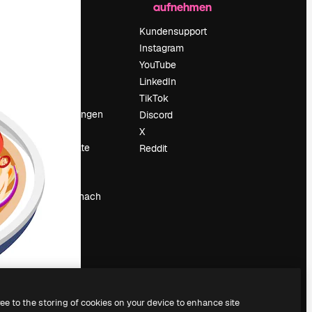
aufnehmen
Preise
Über uns
Kundensupport
Reviews
Instagram
Karriere
YouTube
ärung
Suchtrends
LinkedIn
Blog
TikTok
Veranstaltungen
Discord
um
Slidesgo
X
Deine Inhalte
Reddit
verkaufen
Pressesaal
Suchst du nach
magnific.ai
ree to the storing of cookies on your device to enhance site