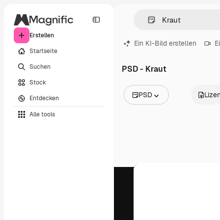
Erstellen
Ein KI-Bild erstellen
E
Startseite
Suchen
PSD - Kraut
Stock
PSD
Lize
Entdecken
Alle Bilder
Alle tools
Vektoren
Illustrationen
Fotos
PSD
Vorlagen
Mockups
Videos
Filmmaterial
Motion Graphics
Videovorlagen
Icons
3D-Modelle
Schriftarten