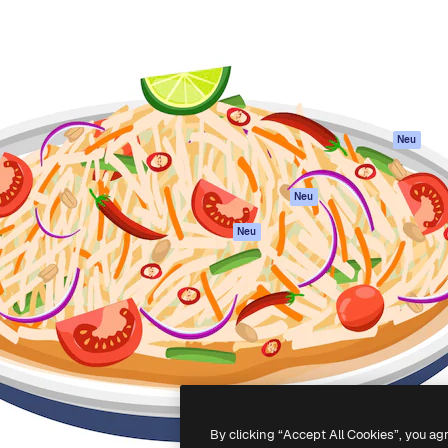
attform, um deine beste
Spaces
Academy
klichen. Mehr als 1 Million
KI-Assistent
Dokumentation
er Kreativen, Unternehmen,
KI-Bildgenerator
Support
Studios.
KI-Videogenerator
AGB
KI-
Datenschutzerkl
Stimmengenerator
Originale
Neu
Stock-Inhalte
Cookie-Richtlinie
MCP für
Vertrauenszentr
Neu
Claude/ChatGPT
Partner
Agenten
Neu
Unternehmen
API
Mobile App
Alle Magnific-Tools
-
2026
Freepik Company S.L.U.
Alle Rechte vorbehalten
.
By clicking “Accept All Cookies”, you ag