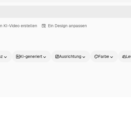
in KI-Video erstellen
Ein Design anpassen
nz
KI-generiert
Ausrichtung
Farbe
Le
Produkte
Loslegen