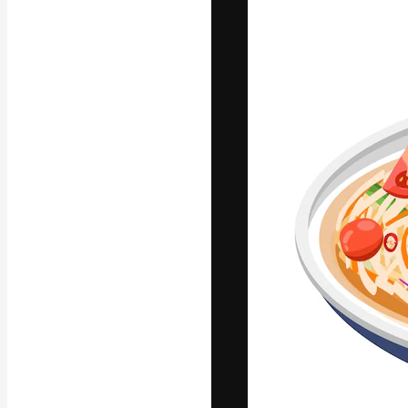
Die kreative Pl
Arbeit zu verwir
Abonnenten unt
Agenturen und 
Deutsch
Copyright © 2010