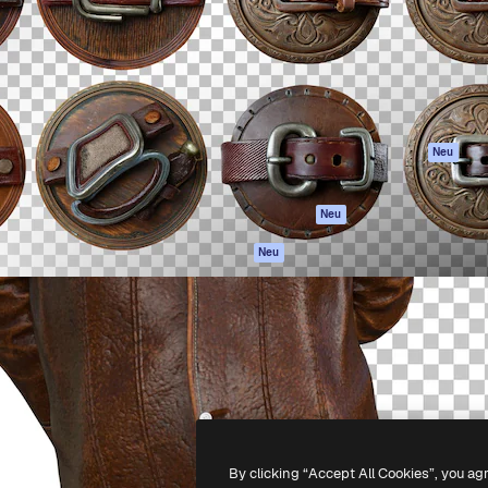
attform, um deine beste
Spaces
Academy
klichen. Mehr als 1 Million
KI-Assistent
Dokumentation
er Kreativen, Unternehmen,
KI-Bildgenerator
Support
Studios.
KI-Videogenerator
AGB
KI-
Datenschutzerkl
Stimmengenerator
Originale
Neu
Stock-Inhalte
Cookie-Richtlinie
MCP für
Vertrauenszentr
Neu
Claude/ChatGPT
Partner
Agenten
Neu
Unternehmen
API
Mobile App
Alle Magnific-Tools
-
2026
Freepik Company S.L.U.
Alle Rechte vorbehalten
.
By clicking “Accept All Cookies”, you ag