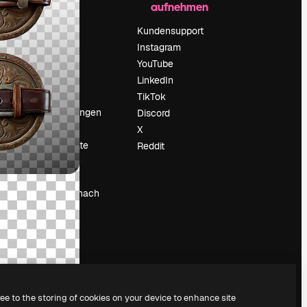
aufnehmen
Preise
Über uns
Kundensupport
Reviews
Instagram
Karriere
YouTube
ärung
Suchtrends
LinkedIn
Blog
TikTok
Veranstaltungen
Discord
um
Slidesgo
X
Deine Inhalte
Reddit
verkaufen
Pressesaal
Suchst du nach
magnific.ai
ree to the storing of cookies on your device to enhance site