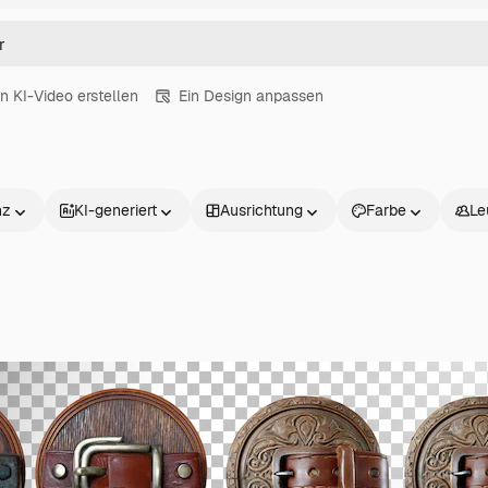
in KI-Video erstellen
Ein Design anpassen
nz
KI-generiert
Ausrichtung
Farbe
Le
Produkte
Loslegen