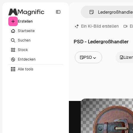
Erstellen
Ein KI-Bild erstellen
E
Startseite
Suchen
PSD - Ledergroßhandler
Stock
PSD
Lize
Entdecken
Alle Bilder
Alle tools
Vektoren
Illustrationen
Fotos
PSD
Vorlagen
Mockups
Videos
Filmmaterial
Motion Graphics
Videovorlagen
Icons
3D-Modelle
Schriftarten