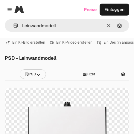
Magnific
Preise
Einloggen
Close menu
Löschen
Nach B
Ein KI-Bild erstellen
Ein KI-Video erstellen
Ein Design anpas
PSD - Leinwandmodell
PSD
Filter