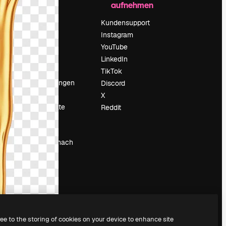
aufnehmen
Preise
Über uns
Kundensupport
Reviews
Instagram
Karriere
YouTube
ärung
Suchtrends
LinkedIn
Blog
TikTok
Veranstaltungen
Discord
um
Slidesgo
X
Deine Inhalte
Reddit
verkaufen
Pressesaal
Suchst du nach
magnific.ai
ree to the storing of cookies on your device to enhance site