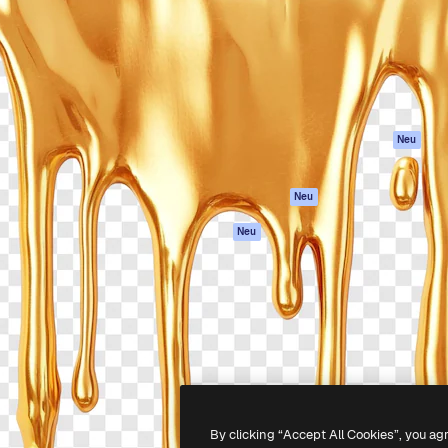
attform, um deine beste
Spaces
Academy
klichen. Mehr als 1 Million
KI-Assistent
Dokumentation
er Kreativen, Unternehmen,
KI-Bildgenerator
Support
Studios.
KI-Videogenerator
AGB
KI-
Datenschutzerkl
Stimmengenerator
Originale
Neu
Stock-Inhalte
Cookie-Richtlinie
MCP für
Vertrauenszentr
Neu
Claude/ChatGPT
Partner
Agenten
Neu
Unternehmen
API
Mobile App
Alle Magnific-Tools
-
2026
Freepik Company S.L.U.
Alle Rechte vorbehalten
.
By clicking “Accept All Cookies”, you ag