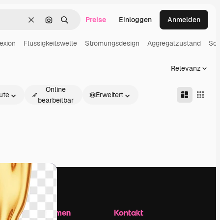
Preise
Einloggen
Anmelden
Löschen
Nach Bild suchen
Suchen
exion
Flussigkeitswelle
Stromungsdesign
Aggregatzustand
Sc
Relevanz
Online
ute
Erweitert
bearbeitbar
Unternehmen
Kontakt