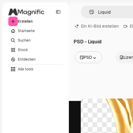
Erstellen
Ein KI-Bild erstellen
E
Startseite
Suchen
PSD - Liquid
Stock
PSD
Lize
Entdecken
Alle Bilder
Alle tools
Vektoren
Illustrationen
Fotos
PSD
Vorlagen
Mockups
Videos
Filmmaterial
Motion Graphics
Videovorlagen
Icons
3D-Modelle
Schriftarten