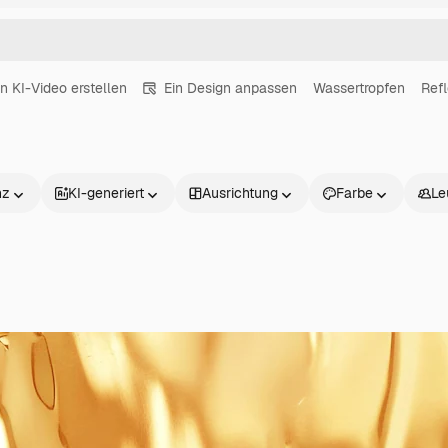
in KI-Video erstellen
Ein Design anpassen
Wassertropfen
Refl
nz
KI-generiert
Ausrichtung
Farbe
Le
Produkte
Loslegen