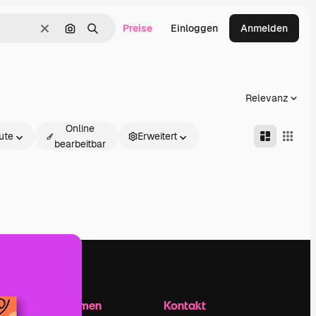
Preise
Einloggen
Anmelden
Löschen
Nach Bild suchen
Suchen
Relevanz
Online
ute
Erweitert
bearbeitbar
Unternehmen
Kontakt