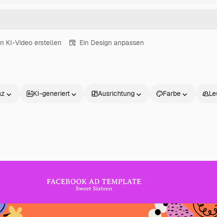
in KI-Video erstellen
Ein Design anpassen
nz
KI-generiert
Ausrichtung
Farbe
Le
Produkte
Loslegen