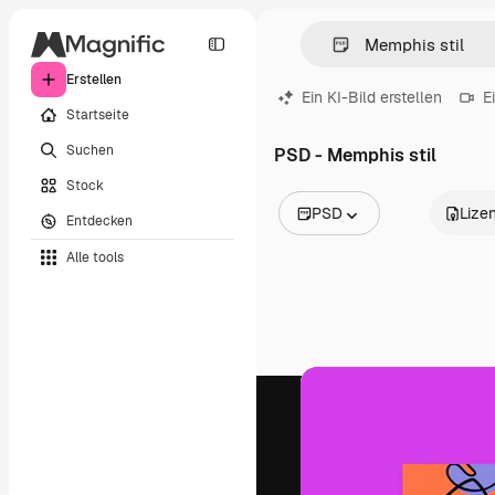
Erstellen
Ein KI-Bild erstellen
E
Startseite
Suchen
PSD - Memphis stil
Stock
PSD
Lize
Entdecken
Alle Bilder
Alle tools
Vektoren
Illustrationen
Fotos
PSD
Vorlagen
Mockups
Videos
Filmmaterial
Motion Graphics
Videovorlagen
Icons
3D-Modelle
Schriftarten