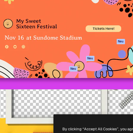
attform, um deine beste
Spaces
Academy
klichen. Mehr als 1 Million
KI-Assistent
Dokumentation
er Kreativen, Unternehmen,
KI-Bildgenerator
Support
Studios.
KI-Videogenerator
AGB
KI-
Datenschutzerkl
Stimmengenerator
Originale
Neu
Stock-Inhalte
Cookie-Richtlinie
MCP für
Vertrauenszentr
Neu
Claude/ChatGPT
Partner
Agenten
Neu
Unternehmen
API
Mobile App
Alle Magnific-Tools
-
2026
Freepik Company S.L.U.
Alle Rechte vorbehalten
.
By clicking “Accept All Cookies”, you ag