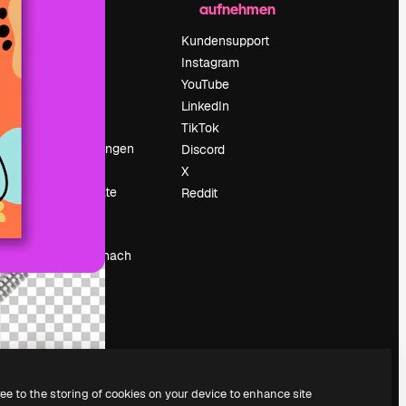
aufnehmen
Preise
Über uns
Kundensupport
Reviews
Instagram
Karriere
YouTube
ärung
Suchtrends
LinkedIn
Blog
TikTok
Veranstaltungen
Discord
um
Slidesgo
X
Deine Inhalte
Reddit
verkaufen
Pressesaal
Suchst du nach
magnific.ai
ree to the storing of cookies on your device to enhance site