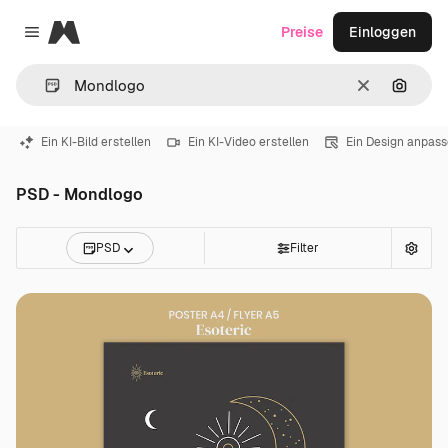
Magnific
Preise
Einloggen
Close menu
Löschen
Nach B
Ein KI-Bild erstellen
Ein KI-Video erstellen
Ein Design anpas
PSD - Mondlogo
PSD
Filter