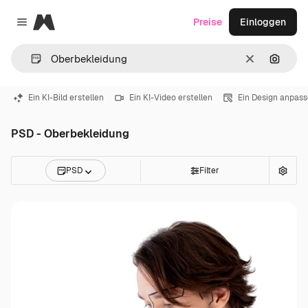
Magnific
Preise
Einloggen
Close menu
Löschen
Nach B
Ein KI-Bild erstellen
Ein KI-Video erstellen
Ein Design anpas
PSD - Oberbekleidung
PSD
Filter