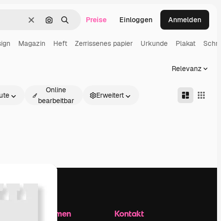
Preise
Einloggen
Anmelden
Löschen
Nach Bild suchen
Suchen
ign
Magazin
Heft
Zerrissenes papier
Urkunde
Plakat
Schre
Relevanz
Online
ute
Erweitert
bearbeitbar
Unternehmen
Kontakt