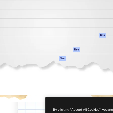
attform, um deine beste
Spaces
Academy
klichen. Mehr als 1 Million
KI-Assistent
Dokumentation
er Kreativen, Unternehmen,
KI-Bildgenerator
Support
Studios.
KI-Videogenerator
AGB
KI-
Datenschutzerkl
Stimmengenerator
Originale
Neu
Stock-Inhalte
Cookie-Richtlinie
MCP für
Vertrauenszentr
Neu
Claude/ChatGPT
Partner
Agenten
Neu
Unternehmen
API
Mobile App
Alle Magnific-Tools
-
2026
Freepik Company S.L.U.
Alle Rechte vorbehalten
.
By clicking “Accept All Cookies”, you ag