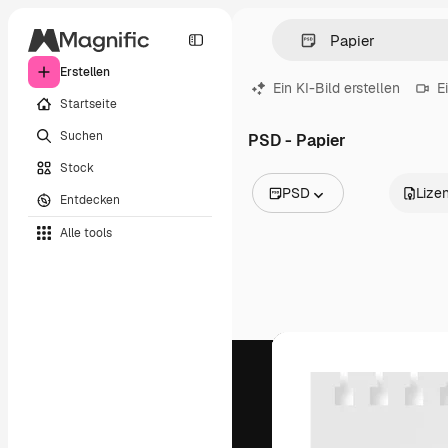
Erstellen
Ein KI-Bild erstellen
E
Startseite
Suchen
PSD - Papier
Stock
PSD
Lize
Entdecken
Alle Bilder
Alle tools
Vektoren
Illustrationen
Fotos
PSD
Vorlagen
Mockups
Videos
Filmmaterial
Motion Graphics
Videovorlagen
Icons
3D-Modelle
Schriftarten