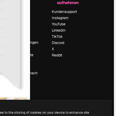
aufnehmen
Preise
Über uns
Kundensupport
Reviews
Instagram
Karriere
YouTube
ärung
Suchtrends
LinkedIn
Blog
TikTok
Veranstaltungen
Discord
um
Slidesgo
X
Deine Inhalte
Reddit
verkaufen
Pressesaal
Suchst du nach
magnific.ai
ree to the storing of cookies on your device to enhance site