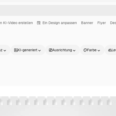
in KI-Video erstellen
Ein Design anpassen
Banner
Flyer
Des
nz
KI-generiert
Ausrichtung
Farbe
Le
Produkte
Loslegen