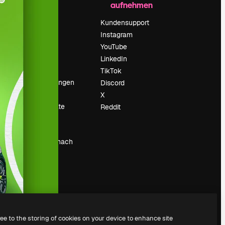
aufnehmen
Preise
Über uns
Kundensupport
Reviews
Instagram
Karriere
YouTube
ärung
Suchtrends
LinkedIn
Blog
TikTok
Veranstaltungen
Discord
um
Slidesgo
X
Deine Inhalte
Reddit
verkaufen
Pressesaal
Suchst du nach
magnific.ai
ree to the storing of cookies on your device to enhance site