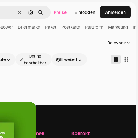
Preise
Einloggen
Anmelden
Löschen
Nach Bild suchen
Suchen
llower
Briefmarke
Paket
Postkarte
Plattform
Marketing
In
Relevanz
Online
ute
Erweitert
bearbeitbar
Unternehmen
Kontakt