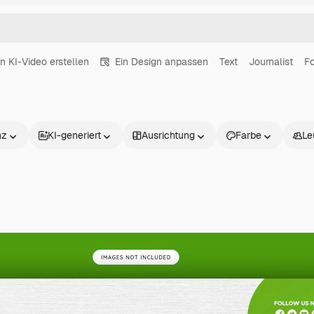
in KI-Video erstellen
Ein Design anpassen
Text
Journalist
Fo
nz
KI-generiert
Ausrichtung
Farbe
Le
Produkte
Loslegen