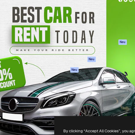
attform, um deine beste
Spaces
Academy
klichen. Mehr als 1 Million
KI-Assistent
Dokumentation
er Kreativen, Unternehmen,
KI-Bildgenerator
Support
Studios.
KI-Videogenerator
AGB
KI-
Datenschutzerkl
Stimmengenerator
Originale
Neu
Stock-Inhalte
Cookie-Richtlinie
MCP für
Vertrauenszentr
Neu
Claude/ChatGPT
Partner
Agenten
Neu
Unternehmen
API
Mobile App
Alle Magnific-Tools
-
2026
Freepik Company S.L.U.
Alle Rechte vorbehalten
.
By clicking “Accept All Cookies”, you ag