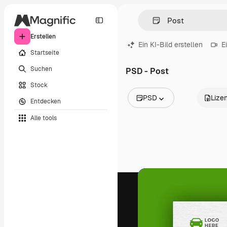
Erstellen
Ein KI-Bild erstellen
E
Startseite
Suchen
PSD - Post
Stock
PSD
Lize
Entdecken
Alle Bilder
Alle tools
Vektoren
Illustrationen
Fotos
PSD
Vorlagen
Mockups
Videos
Filmmaterial
Motion Graphics
Videovorlagen
Icons
3D-Modelle
Schriftarten