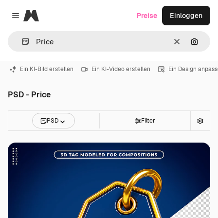
Magnific
Preise
Einloggen
Close menu
Löschen
Nach B
Ein KI-Bild erstellen
Ein KI-Video erstellen
Ein Design anpas
PSD - Price
PSD
Filter