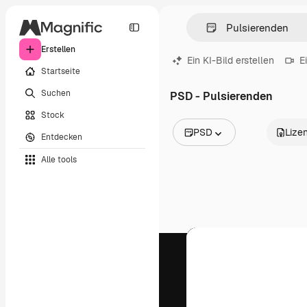
Erstellen
Ein KI-Bild erstellen
E
Startseite
Suchen
PSD - Pulsierenden
Stock
PSD
Lize
Entdecken
Alle Bilder
Alle tools
Vektoren
Illustrationen
Fotos
PSD
Vorlagen
Mockups
Videos
Filmmaterial
Motion Graphics
Videovorlagen
Icons
3D-Modelle
Schriftarten