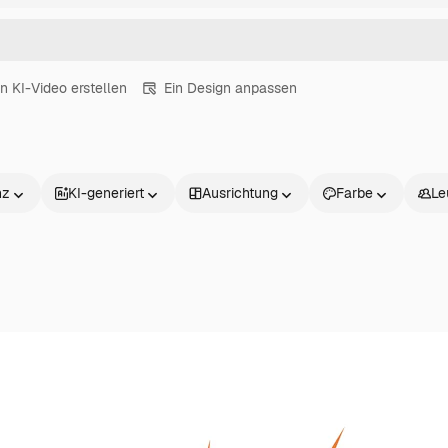
in KI-Video erstellen
Ein Design anpassen
nz
KI-generiert
Ausrichtung
Farbe
Le
Produkte
Loslegen