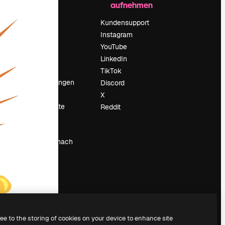
aufnehmen
Preise
Über uns
Kundensupport
Reviews
Instagram
Karriere
YouTube
ärung
Suchtrends
LinkedIn
Blog
TikTok
Veranstaltungen
Discord
um
Slidesgo
X
Deine Inhalte
Reddit
verkaufen
Pressesaal
Suchst du nach
magnific.ai
ree to the storing of cookies on your device to enhance site