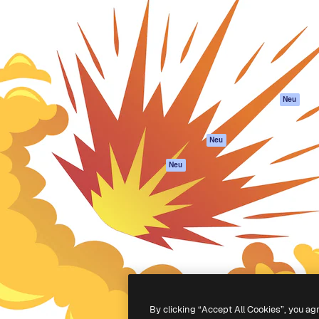
attform, um deine beste
Spaces
Academy
klichen. Mehr als 1 Million
KI-Assistent
Dokumentation
er Kreativen, Unternehmen,
KI-Bildgenerator
Support
Studios.
KI-Videogenerator
AGB
KI-
Datenschutzerkl
Stimmengenerator
Originale
Neu
Stock-Inhalte
Cookie-Richtlinie
MCP für
Vertrauenszentr
Neu
Claude/ChatGPT
Partner
Agenten
Neu
Unternehmen
API
Mobile App
Alle Magnific-Tools
-
2026
Freepik Company S.L.U.
Alle Rechte vorbehalten
.
By clicking “Accept All Cookies”, you ag