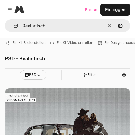
Magnific
Preise
Einloggen
Close menu
Löschen
Nach B
Ein KI-Bild erstellen
Ein KI-Video erstellen
Ein Design anpas
PSD - Realistisch
PSD
Filter