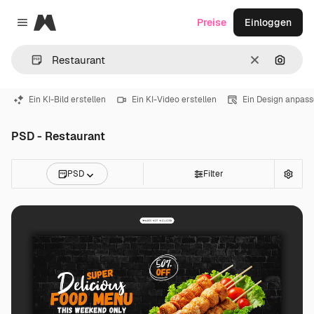
Magnific
Preise
Einloggen
Close menu
Löschen
Nach B
Ein KI-Bild erstellen
Ein KI-Video erstellen
Ein Design anpas
PSD - Restaurant
PSD
Filter