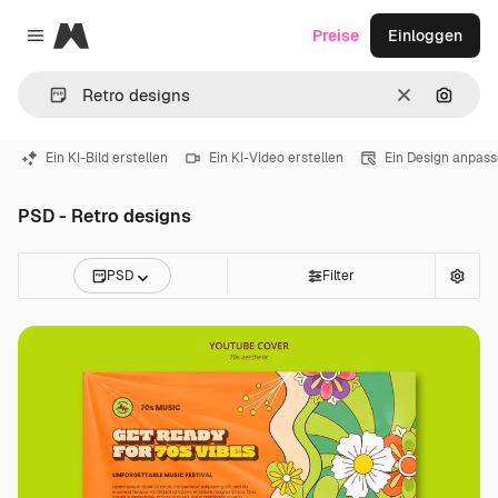
Magnific
Preise
Einloggen
Close menu
Löschen
Nach B
Ein KI-Bild erstellen
Ein KI-Video erstellen
Ein Design anpas
PSD - Retro designs
PSD
Filter