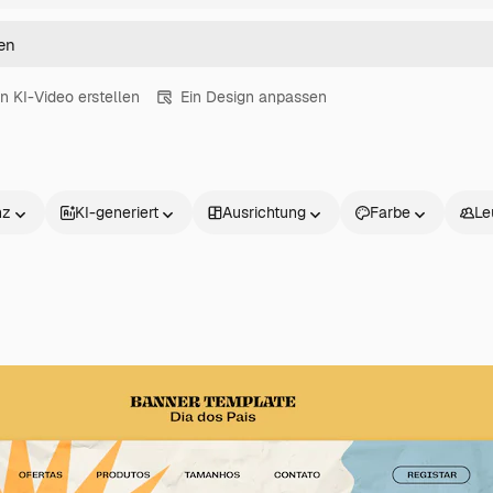
in KI-Video erstellen
Ein Design anpassen
nz
KI-generiert
Ausrichtung
Farbe
Le
Produkte
Loslegen