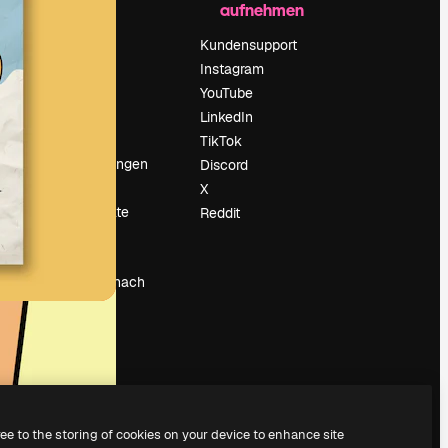
aufnehmen
Preise
Über uns
Kundensupport
Reviews
Instagram
Karriere
YouTube
ärung
Suchtrends
LinkedIn
Blog
TikTok
Veranstaltungen
Discord
um
Slidesgo
X
Deine Inhalte
Reddit
verkaufen
Pressesaal
Suchst du nach
magnific.ai
ree to the storing of cookies on your device to enhance site