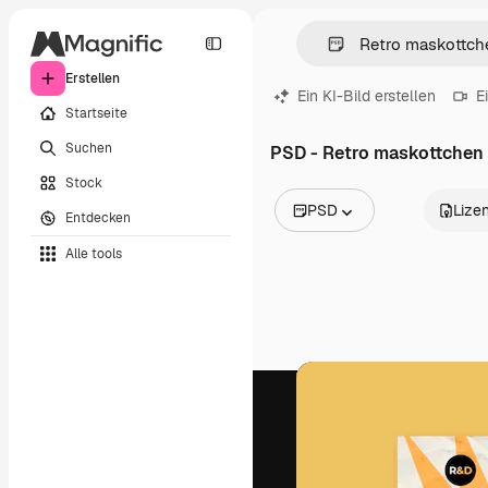
Erstellen
Ein KI-Bild erstellen
E
Startseite
Suchen
PSD - Retro maskottchen
Stock
PSD
Lize
Entdecken
Alle Bilder
Alle tools
Vektoren
Illustrationen
Fotos
PSD
Vorlagen
Mockups
Videos
Filmmaterial
Motion Graphics
Videovorlagen
Icons
3D-Modelle
Schriftarten