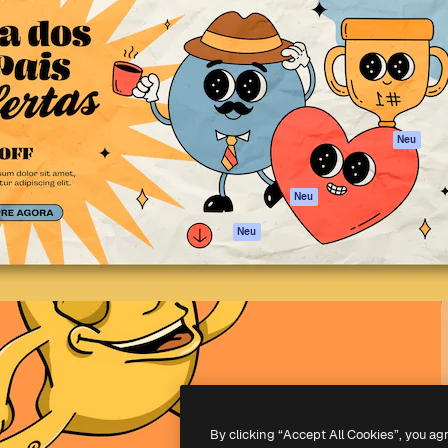
attform, um deine beste
Spaces
Academy
klichen. Mehr als 1 Million
KI-Assistent
Dokumentation
er Kreativen, Unternehmen,
KI-Bildgenerator
Support
Studios.
KI-Videogenerator
AGB
KI-
Datenschutzerkl
Stimmengenerator
Originale
Neu
Stock-Inhalte
Cookie-Richtlinie
MCP für
Vertrauenszentr
Neu
Claude/ChatGPT
Partner
Agenten
Neu
Unternehmen
API
Mobile App
Alle Magnific-Tools
-
2026
Freepik Company S.L.U.
Alle Rechte vorbehalten
.
By clicking “Accept All Cookies”, you ag