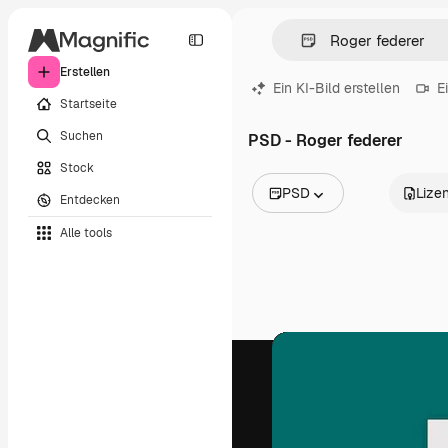
Erstellen
Ein KI-Bild erstellen
E
Startseite
Suchen
PSD - Roger federer
Stock
PSD
Lize
Entdecken
Alle Bilder
Alle tools
Vektoren
Illustrationen
Fotos
PSD
Vorlagen
Mockups
Videos
Filmmaterial
Motion Graphics
Videovorlagen
Icons
3D-Modelle
Schriftarten