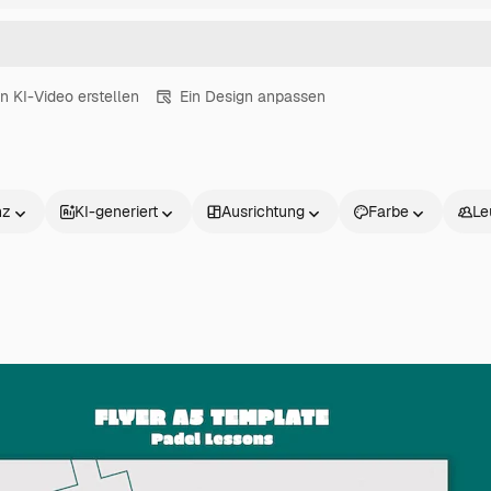
in KI-Video erstellen
Ein Design anpassen
nz
KI-generiert
Ausrichtung
Farbe
Le
Produkte
Loslegen