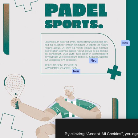
attform, um deine beste
Spaces
Academy
klichen. Mehr als 1 Million
KI-Assistent
Dokumentation
er Kreativen, Unternehmen,
KI-Bildgenerator
Support
Studios.
KI-Videogenerator
AGB
KI-
Datenschutzerkl
Stimmengenerator
Originale
Neu
Stock-Inhalte
Cookie-Richtlinie
MCP für
Vertrauenszentr
Neu
Claude/ChatGPT
Partner
Agenten
Neu
Unternehmen
API
Mobile App
Alle Magnific-Tools
-
2026
Freepik Company S.L.U.
Alle Rechte vorbehalten
.
By clicking “Accept All Cookies”, you ag