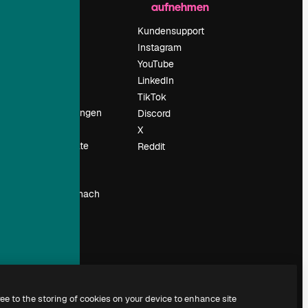
aufnehmen
Preise
Über uns
Kundensupport
Reviews
Instagram
Karriere
YouTube
ärung
Suchtrends
LinkedIn
Blog
TikTok
Veranstaltungen
Discord
um
Slidesgo
X
Deine Inhalte
Reddit
verkaufen
Pressesaal
Suchst du nach
magnific.ai
ree to the storing of cookies on your device to enhance site