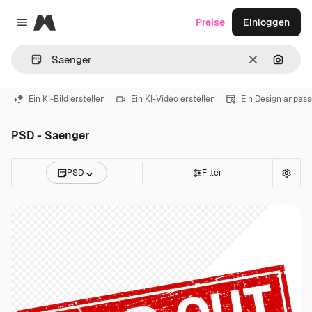
Magnific
Preise
Einloggen
Close menu
Löschen
Nach B
Ein KI-Bild erstellen
Ein KI-Video erstellen
Ein Design anpas
PSD - Saenger
PSD
Filter