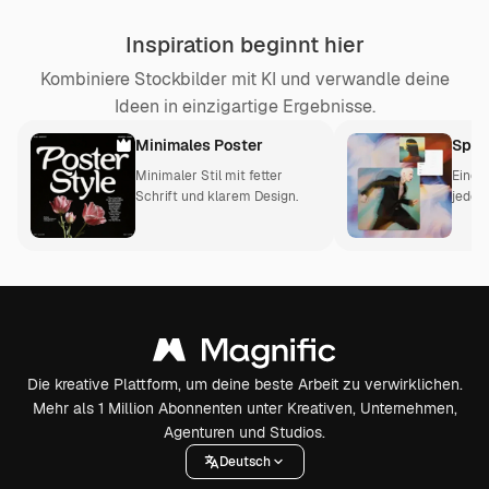
Inspiration beginnt hier
Kombiniere Stockbilder mit KI und verwandle deine
Ideen in einzigartige Ergebnisse.
Minimales Poster
Spac
Minimaler Stil mit fetter
Eine 
Schrift und klarem Design.
jeden
Die kreative Plattform, um deine beste Arbeit zu verwirklichen.
Mehr als 1 Million Abonnenten unter Kreativen, Unternehmen,
Agenturen und Studios.
Deutsch