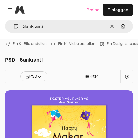
Magnific
Preise
Einloggen
Close menu
Löschen
Nach B
Ein KI-Bild erstellen
Ein KI-Video erstellen
Ein Design anpas
PSD - Sankranti
PSD
Filter