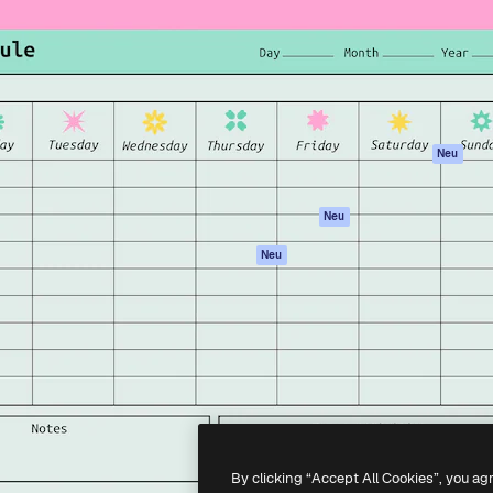
attform, um deine beste
Spaces
Academy
klichen. Mehr als 1 Million
KI-Assistent
Dokumentation
er Kreativen, Unternehmen,
KI-Bildgenerator
Support
Studios.
KI-Videogenerator
AGB
KI-
Datenschutzerkl
Stimmengenerator
Originale
Neu
Stock-Inhalte
Cookie-Richtlinie
MCP für
Vertrauenszentr
Neu
Claude/ChatGPT
Partner
Agenten
Neu
Unternehmen
API
Mobile App
Alle Magnific-Tools
-
2026
Freepik Company S.L.U.
Alle Rechte vorbehalten
.
By clicking “Accept All Cookies”, you ag