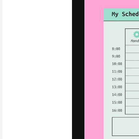
Die kreative Pl
Arbeit zu verwir
Abonnenten unt
Agenturen und 
Deutsch
Copyright © 2010