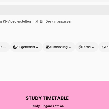
in KI-Video erstellen
Ein Design anpassen
nz
KI-generiert
Ausrichtung
Farbe
Le
Produkte
Loslegen