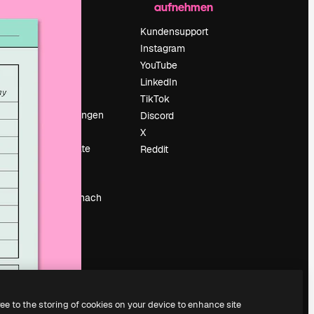
aufnehmen
Preise
Über uns
Kundensupport
Reviews
Instagram
Karriere
YouTube
ärung
Suchtrends
LinkedIn
Blog
TikTok
Veranstaltungen
Discord
um
Slidesgo
X
Deine Inhalte
Reddit
verkaufen
Pressesaal
Suchst du nach
magnific.ai
ree to the storing of cookies on your device to enhance site