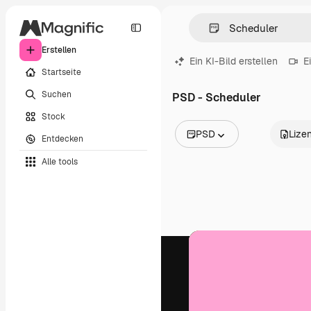
Erstellen
Ein KI-Bild erstellen
E
Startseite
Suchen
PSD - Scheduler
Stock
PSD
Lize
Entdecken
Alle Bilder
Alle tools
Vektoren
Illustrationen
Fotos
PSD
Vorlagen
Mockups
Videos
Filmmaterial
Motion Graphics
Videovorlagen
Icons
3D-Modelle
Schriftarten