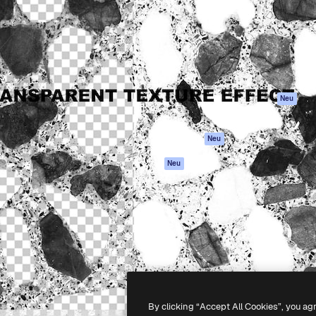
attform, um deine beste
Spaces
Academy
klichen. Mehr als 1 Million
KI-Assistent
Dokumentation
er Kreativen, Unternehmen,
KI-Bildgenerator
Support
Studios.
KI-Videogenerator
AGB
KI-
Datenschutzerkl
Stimmengenerator
Originale
Neu
Stock-Inhalte
Cookie-Richtlinie
MCP für
Vertrauenszentr
Neu
Claude/ChatGPT
Partner
Agenten
Neu
Unternehmen
API
Mobile App
Alle Magnific-Tools
-
2026
Freepik Company S.L.U.
Alle Rechte vorbehalten
.
By clicking “Accept All Cookies”, you ag