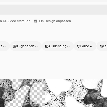
in KI-Video erstellen
Ein Design anpassen
nz
KI-generiert
Ausrichtung
Farbe
Le
Produkte
Loslegen