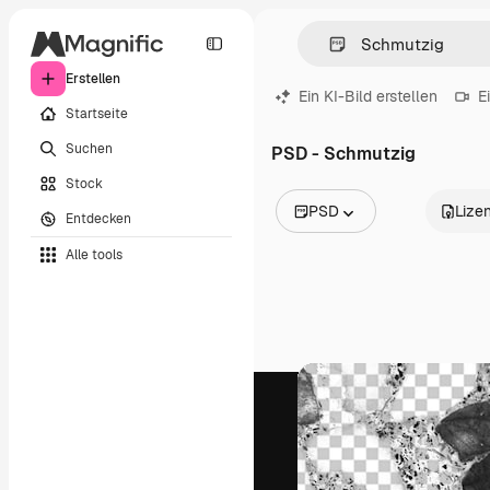
Erstellen
Ein KI-Bild erstellen
E
Startseite
Suchen
PSD - Schmutzig
Stock
PSD
Lize
Entdecken
Alle Bilder
Alle tools
Vektoren
Illustrationen
Fotos
PSD
Vorlagen
Mockups
Videos
Filmmaterial
Motion Graphics
Videovorlagen
Icons
3D-Modelle
Schriftarten