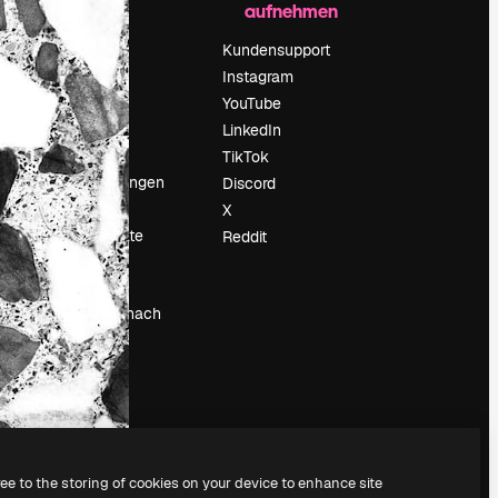
aufnehmen
Preise
Über uns
Kundensupport
Reviews
Instagram
Karriere
YouTube
ärung
Suchtrends
LinkedIn
Blog
TikTok
Veranstaltungen
Discord
um
Slidesgo
X
Deine Inhalte
Reddit
verkaufen
Pressesaal
Suchst du nach
magnific.ai
ree to the storing of cookies on your device to enhance site