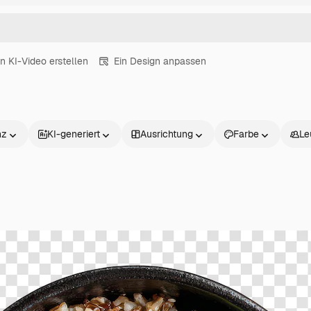
in KI-Video erstellen
Ein Design anpassen
nz
KI-generiert
Ausrichtung
Farbe
Le
Produkte
Loslegen