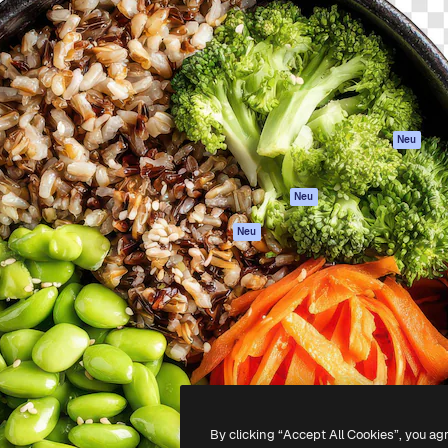
attform, um deine beste
Spaces
Academy
klichen. Mehr als 1 Million
KI-Assistent
Dokumentation
er Kreativen, Unternehmen,
KI-Bildgenerator
Support
Studios.
KI-Videogenerator
AGB
KI-
Datenschutzerkl
Stimmengenerator
Originale
Neu
Stock-Inhalte
Cookie-Richtlinie
MCP für
Vertrauenszentr
Neu
Claude/ChatGPT
Partner
Agenten
Neu
Unternehmen
API
Mobile App
Alle Magnific-Tools
-
2026
Freepik Company S.L.U.
Alle Rechte vorbehalten
.
By clicking “Accept All Cookies”, you ag