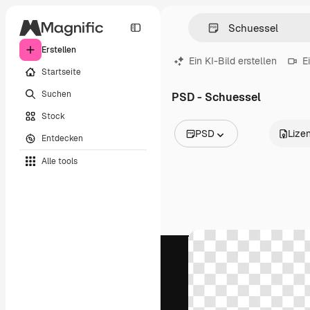
Erstellen
Ein KI-Bild erstellen
E
Startseite
Suchen
PSD - Schuessel
Stock
PSD
Lize
Entdecken
Alle Bilder
Alle tools
Vektoren
Illustrationen
Fotos
PSD
Vorlagen
Mockups
Videos
Filmmaterial
Motion Graphics
Videovorlagen
Icons
3D-Modelle
Schriftarten