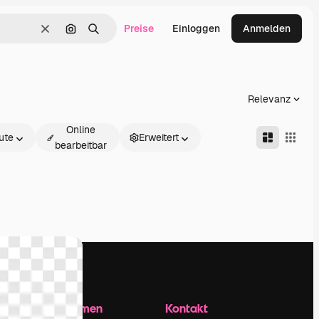
Preise
Einloggen
Anmelden
Löschen
Nach Bild suchen
Suchen
Relevanz
Online
ute
Erweitert
bearbeitbar
Unternehmen
Kontakt