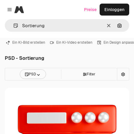
Magnific
Preise
Einloggen
Close menu
Löschen
Nach B
Ein KI-Bild erstellen
Ein KI-Video erstellen
Ein Design anpas
PSD - Sortierung
PSD
Filter