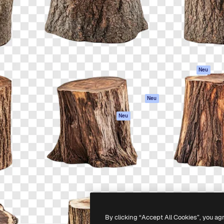
attform, um deine beste
Spaces
Academy
klichen. Mehr als 1 Million
KI-Assistent
Dokumentation
er Kreativen, Unternehmen,
KI-Bildgenerator
Support
Studios.
KI-Videogenerator
AGB
KI-
Datenschutzerkl
Stimmengenerator
Originale
Neu
Stock-Inhalte
Cookie-Richtlinie
MCP für
Vertrauenszentr
Neu
Claude/ChatGPT
Partner
Agenten
Neu
Unternehmen
API
Mobile App
Alle Magnific-Tools
-
2026
Freepik Company S.L.U.
Alle Rechte vorbehalten
.
By clicking “Accept All Cookies”, you ag