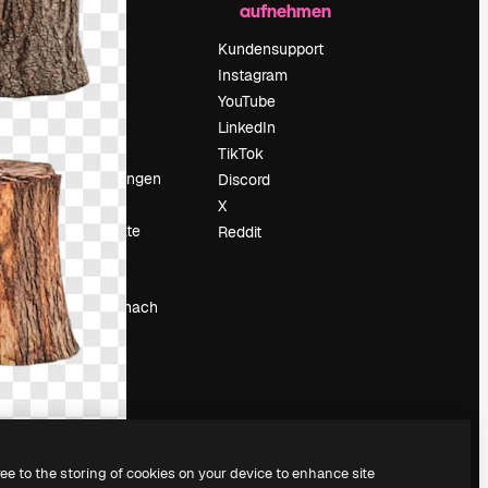
aufnehmen
Preise
Über uns
Kundensupport
Reviews
Instagram
Karriere
YouTube
ärung
Suchtrends
LinkedIn
Blog
TikTok
Veranstaltungen
Discord
um
Slidesgo
X
Deine Inhalte
Reddit
verkaufen
Pressesaal
Suchst du nach
magnific.ai
ree to the storing of cookies on your device to enhance site