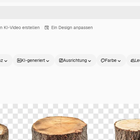
in KI-Video erstellen
Ein Design anpassen
nz
KI-generiert
Ausrichtung
Farbe
Le
Produkte
Loslegen