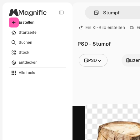
Erstellen
Ein KI-Bild erstellen
E
Startseite
Suchen
PSD - Stumpf
Stock
PSD
Lize
Entdecken
Alle Bilder
Alle tools
Vektoren
Illustrationen
Fotos
PSD
Vorlagen
Mockups
Videos
Filmmaterial
Motion Graphics
Videovorlagen
Icons
3D-Modelle
Schriftarten