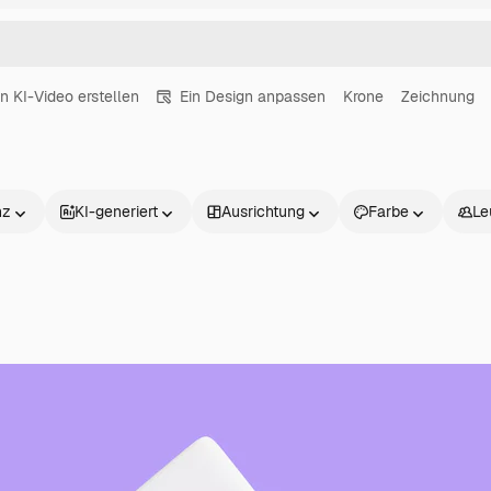
in KI-Video erstellen
Ein Design anpassen
Krone
Zeichnung
nz
KI-generiert
Ausrichtung
Farbe
Le
Produkte
Loslegen