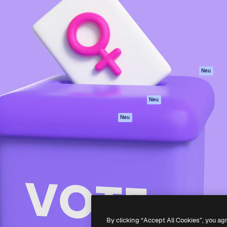
attform, um deine beste
Spaces
Academy
klichen. Mehr als 1 Million
KI-Assistent
Dokumentation
er Kreativen, Unternehmen,
KI-Bildgenerator
Support
Studios.
KI-Videogenerator
AGB
KI-
Datenschutzerkl
Stimmengenerator
Originale
Neu
Stock-Inhalte
Cookie-Richtlinie
MCP für
Vertrauenszentr
Neu
Claude/ChatGPT
Partner
Agenten
Neu
Unternehmen
API
Mobile App
Alle Magnific-Tools
-
2026
Freepik Company S.L.U.
Alle Rechte vorbehalten
.
By clicking “Accept All Cookies”, you ag