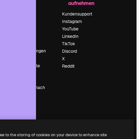
aufnehmen
Preise
Über uns
Kundensupport
Reviews
Instagram
Karriere
YouTube
ärung
Suchtrends
LinkedIn
Blog
TikTok
Veranstaltungen
Discord
um
Slidesgo
X
Deine Inhalte
Reddit
verkaufen
Pressesaal
Suchst du nach
magnific.ai
ree to the storing of cookies on your device to enhance site