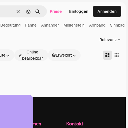
Preise
Einloggen
Anmelden
Löschen
Nach Bild suchen
Suchen
Bedeutung
Fahne
Anhanger
Meilenstein
Armband
Sinnbild
Relevanz
Online
ute
Erweitert
bearbeitbar
Unternehmen
Kontakt