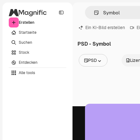
Erstellen
Ein KI-Bild erstellen
E
Startseite
Suchen
PSD - Symbol
Stock
PSD
Lize
Entdecken
Alle Bilder
Alle tools
Vektoren
Illustrationen
Fotos
PSD
Vorlagen
Mockups
Videos
Filmmaterial
Motion Graphics
Videovorlagen
Icons
3D-Modelle
Schriftarten