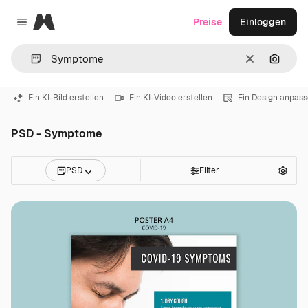
Magnific
Preise
Einloggen
Close menu
Löschen
Nach B
Ein KI-Bild erstellen
Ein KI-Video erstellen
Ein Design anpas
PSD - Symptome
PSD
Filter