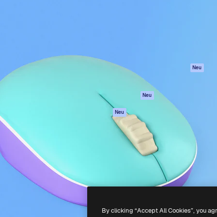
attform, um deine beste
Spaces
Academy
klichen. Mehr als 1 Million
KI-Assistent
Dokumentation
er Kreativen, Unternehmen,
KI-Bildgenerator
Support
Studios.
KI-Videogenerator
AGB
KI-
Datenschutzerkl
Stimmengenerator
Originale
Neu
Stock-Inhalte
Cookie-Richtlinie
MCP für
Vertrauenszentr
Neu
Claude/ChatGPT
Partner
Agenten
Neu
Unternehmen
API
Mobile App
Alle Magnific-Tools
-
2026
Freepik Company S.L.U.
Alle Rechte vorbehalten
.
By clicking “Accept All Cookies”, you ag