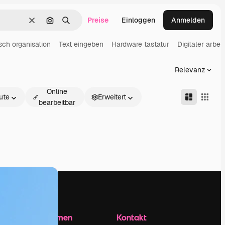
Preise
Einloggen
Anmelden
Löschen
Nach Bild suchen
Suchen
sch organisation
Text eingeben
Hardware tastatur
Digitaler arbei
Relevanz
Online
ute
Erweitert
bearbeitbar
Unternehmen
Kontakt