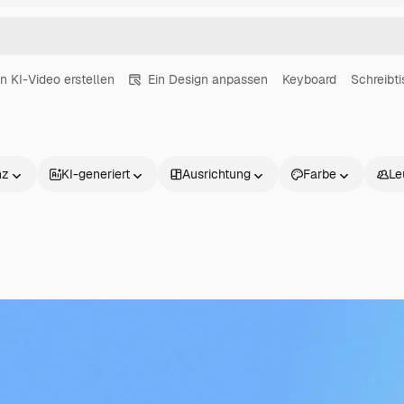
in KI-Video erstellen
Ein Design anpassen
Keyboard
Schreibti
nz
KI-generiert
Ausrichtung
Farbe
Le
Produkte
Loslegen