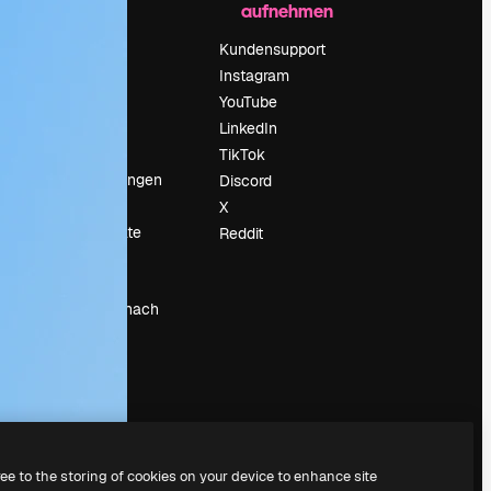
aufnehmen
Preise
Über uns
Kundensupport
Reviews
Instagram
Karriere
YouTube
ärung
Suchtrends
LinkedIn
Blog
TikTok
Veranstaltungen
Discord
um
Slidesgo
X
Deine Inhalte
Reddit
verkaufen
Pressesaal
Suchst du nach
magnific.ai
ree to the storing of cookies on your device to enhance site