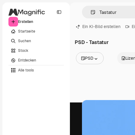
Erstellen
Ein KI-Bild erstellen
E
Startseite
Suchen
PSD - Tastatur
Stock
PSD
Lize
Entdecken
Alle Bilder
Alle tools
Vektoren
Illustrationen
Fotos
PSD
Vorlagen
Mockups
Videos
Filmmaterial
Motion Graphics
Videovorlagen
Icons
3D-Modelle
Schriftarten