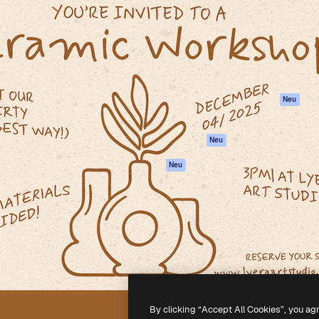
attform, um deine beste
Spaces
Academy
klichen. Mehr als 1 Million
KI-Assistent
Dokumentation
er Kreativen, Unternehmen,
KI-Bildgenerator
Support
Studios.
KI-Videogenerator
AGB
KI-
Datenschutzerkl
Stimmengenerator
Originale
Neu
Stock-Inhalte
Cookie-Richtlinie
MCP für
Vertrauenszentr
Neu
Claude/ChatGPT
Partner
Agenten
Neu
Unternehmen
API
Mobile App
Alle Magnific-Tools
-
2026
Freepik Company S.L.U.
Alle Rechte vorbehalten
.
By clicking “Accept All Cookies”, you ag