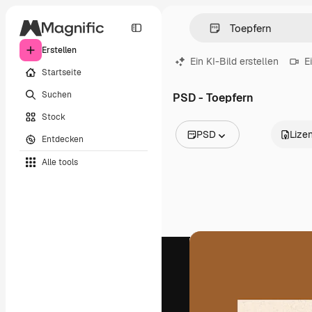
Erstellen
Ein KI-Bild erstellen
E
Startseite
Suchen
PSD - Toepfern
Stock
PSD
Lize
Entdecken
Alle Bilder
Alle tools
Vektoren
Illustrationen
Fotos
PSD
Vorlagen
Mockups
Videos
Filmmaterial
Motion Graphics
Videovorlagen
Icons
3D-Modelle
Schriftarten