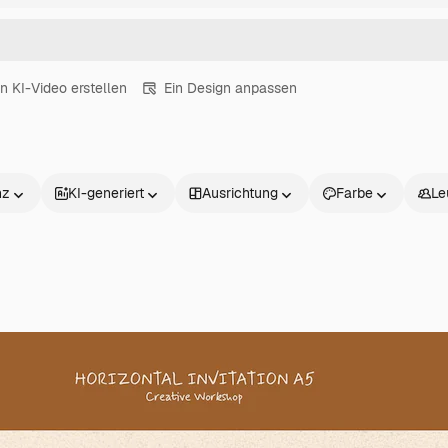
in KI-Video erstellen
Ein Design anpassen
nz
KI-generiert
Ausrichtung
Farbe
Le
Produkte
Loslegen