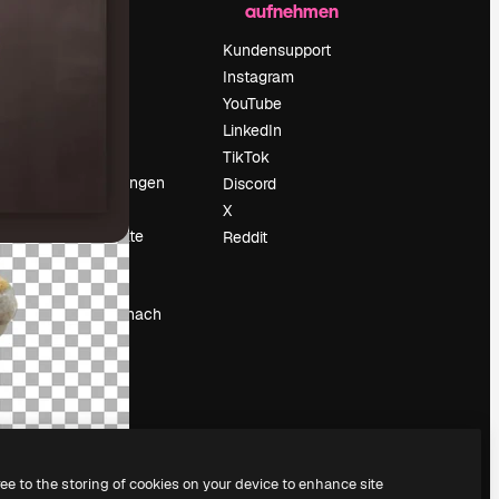
aufnehmen
Preise
Über uns
Kundensupport
Reviews
Instagram
Karriere
YouTube
ärung
Suchtrends
LinkedIn
Blog
TikTok
Veranstaltungen
Discord
um
Slidesgo
X
Deine Inhalte
Reddit
verkaufen
Pressesaal
Suchst du nach
magnific.ai
ree to the storing of cookies on your device to enhance site