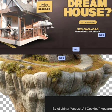
attform, um deine beste
Spaces
Academy
klichen. Mehr als 1 Million
KI-Assistent
Dokumentation
er Kreativen, Unternehmen,
KI-Bildgenerator
Support
Studios.
KI-Videogenerator
AGB
KI-
Datenschutzerkl
Stimmengenerator
Originale
Neu
Stock-Inhalte
Cookie-Richtlinie
MCP für
Vertrauenszentr
Neu
Claude/ChatGPT
Partner
Agenten
Neu
Unternehmen
API
Mobile App
Alle Magnific-Tools
-
2026
Freepik Company S.L.U.
Alle Rechte vorbehalten
.
By clicking “Accept All Cookies”, you ag