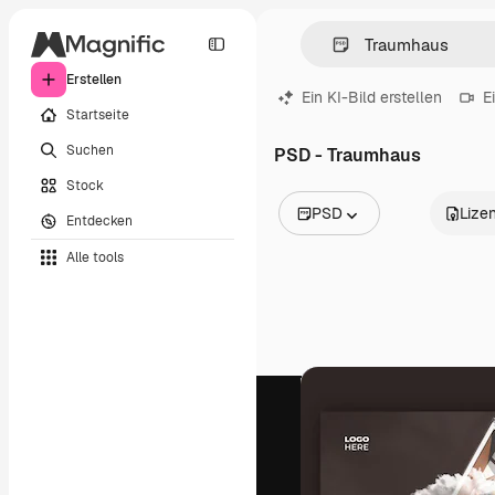
Erstellen
Ein KI-Bild erstellen
E
Startseite
Suchen
PSD - Traumhaus
Stock
PSD
Lize
Entdecken
Alle Bilder
Alle tools
Vektoren
Illustrationen
Fotos
PSD
Vorlagen
Mockups
Videos
Filmmaterial
Motion Graphics
Videovorlagen
Icons
3D-Modelle
Schriftarten