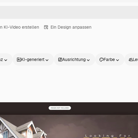
in KI-Video erstellen
Ein Design anpassen
nz
KI-generiert
Ausrichtung
Farbe
Le
Produkte
Loslegen