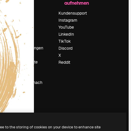
aufnehmen
Preise
Über uns
Kundensupport
Reviews
Instagram
Karriere
YouTube
ärung
Suchtrends
LinkedIn
Blog
TikTok
Veranstaltungen
Discord
um
Slidesgo
X
Deine Inhalte
Reddit
verkaufen
Pressesaal
Suchst du nach
magnific.ai
ree to the storing of cookies on your device to enhance site