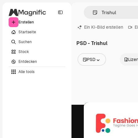
Erstellen
Ein KI-Bild erstellen
E
Startseite
Suchen
PSD - Trishul
Stock
PSD
Lize
Entdecken
Alle Bilder
Alle tools
Vektoren
Illustrationen
Fotos
PSD
Vorlagen
Mockups
Videos
Filmmaterial
Motion Graphics
Videovorlagen
Icons
3D-Modelle
Schriftarten