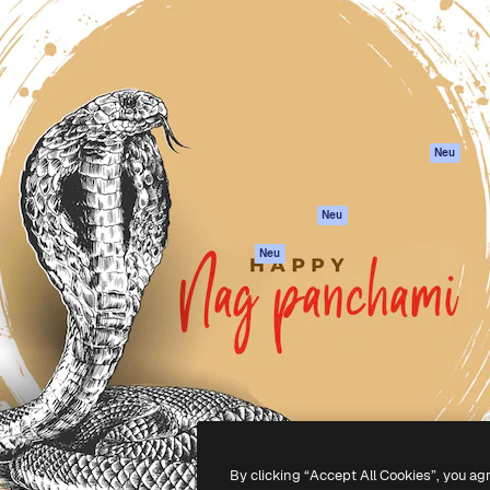
attform, um deine beste
Spaces
Academy
klichen. Mehr als 1 Million
KI-Assistent
Dokumentation
er Kreativen, Unternehmen,
KI-Bildgenerator
Support
Studios.
KI-Videogenerator
AGB
KI-
Datenschutzerkl
Stimmengenerator
Originale
Neu
Stock-Inhalte
Cookie-Richtlinie
MCP für
Vertrauenszentr
Neu
Claude/ChatGPT
Partner
Agenten
Neu
Unternehmen
API
Mobile App
Alle Magnific-Tools
-
2026
Freepik Company S.L.U.
Alle Rechte vorbehalten
.
By clicking “Accept All Cookies”, you ag