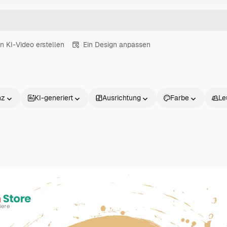
in KI-Video erstellen
Ein Design anpassen
nz
KI-generiert
Ausrichtung
Farbe
Le
Produkte
Loslegen