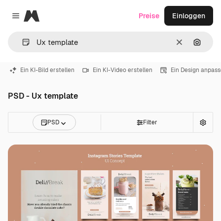
Magnific
Preise
Einloggen
Close menu
Löschen
Nach B
Ein KI-Bild erstellen
Ein KI-Video erstellen
Ein Design anpas
PSD - Ux template
PSD
Filter