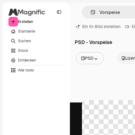
Erstellen
Ein KI-Bild erstellen
E
Startseite
Suchen
PSD - Vorspeise
Stock
PSD
Lize
Entdecken
Alle Bilder
Alle tools
Vektoren
Illustrationen
Fotos
PSD
Vorlagen
Mockups
Videos
Filmmaterial
Motion Graphics
Videovorlagen
Icons
3D-Modelle
Schriftarten