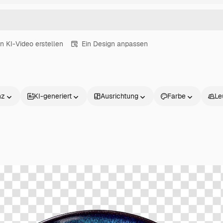
in KI-Video erstellen
Ein Design anpassen
nz
KI-generiert
Ausrichtung
Farbe
Le
Produkte
Loslegen