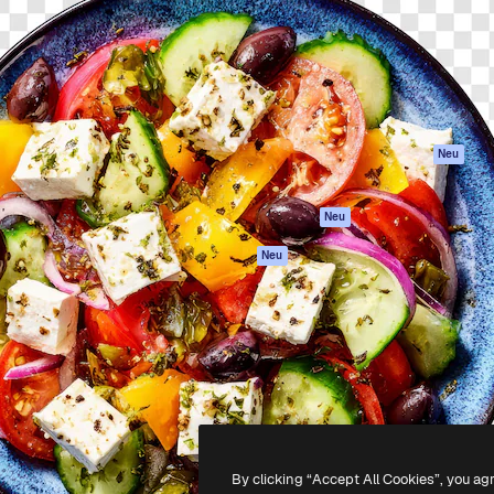
attform, um deine beste
Spaces
Academy
klichen. Mehr als 1 Million
KI-Assistent
Dokumentation
er Kreativen, Unternehmen,
KI-Bildgenerator
Support
Studios.
KI-Videogenerator
AGB
KI-
Datenschutzerkl
Stimmengenerator
Originale
Neu
Stock-Inhalte
Cookie-Richtlinie
MCP für
Vertrauenszentr
Neu
Claude/ChatGPT
Partner
Agenten
Neu
Unternehmen
API
Mobile App
Alle Magnific-Tools
-
2026
Freepik Company S.L.U.
Alle Rechte vorbehalten
.
By clicking “Accept All Cookies”, you ag