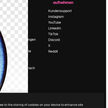
aufnehmen
Preise
Über uns
Kundensupport
Reviews
Instagram
Karriere
YouTube
ärung
Suchtrends
LinkedIn
Blog
TikTok
Veranstaltungen
Discord
um
Slidesgo
X
Deine Inhalte
Reddit
verkaufen
Pressesaal
Suchst du nach
magnific.ai
ree to the storing of cookies on your device to enhance site