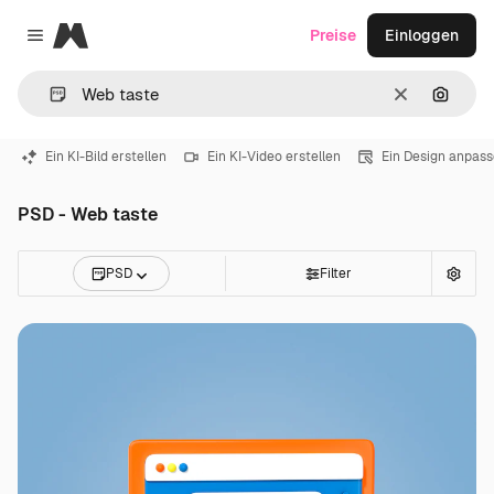
Magnific
Preise
Einloggen
Close menu
Löschen
Nach B
Ein KI-Bild erstellen
Ein KI-Video erstellen
Ein Design anpas
PSD - Web taste
PSD
Filter