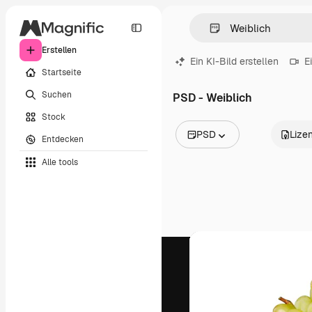
Erstellen
Ein KI-Bild erstellen
E
Startseite
Suchen
PSD - Weiblich
Stock
PSD
Lize
Entdecken
Alle Bilder
Alle tools
Vektoren
Illustrationen
Fotos
PSD
Vorlagen
Mockups
Videos
Filmmaterial
Motion Graphics
Videovorlagen
Icons
3D-Modelle
Schriftarten