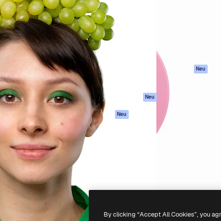
attform, um deine beste
Spaces
Academy
klichen. Mehr als 1 Million
KI-Assistent
Dokumentation
er Kreativen, Unternehmen,
KI-Bildgenerator
Support
Studios.
KI-Videogenerator
AGB
KI-
Datenschutzerkl
Stimmengenerator
Originale
Neu
Stock-Inhalte
Cookie-Richtlinie
MCP für
Vertrauenszentr
Neu
Claude/ChatGPT
Partner
Agenten
Neu
Unternehmen
API
Mobile App
Alle Magnific-Tools
-
2026
Freepik Company S.L.U.
Alle Rechte vorbehalten
.
By clicking “Accept All Cookies”, you ag