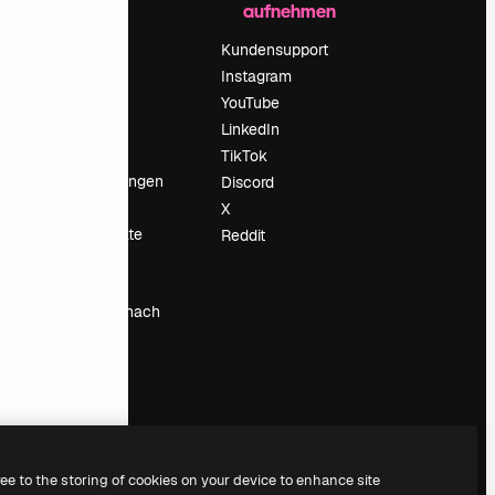
aufnehmen
Preise
Über uns
Kundensupport
Reviews
Instagram
Karriere
YouTube
ärung
Suchtrends
LinkedIn
Blog
TikTok
Veranstaltungen
Discord
um
Slidesgo
X
Deine Inhalte
Reddit
verkaufen
Pressesaal
Suchst du nach
magnific.ai
ree to the storing of cookies on your device to enhance site