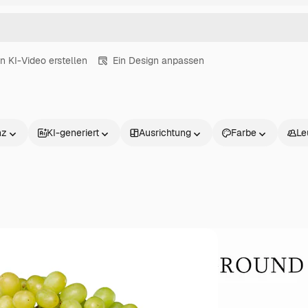
in KI-Video erstellen
Ein Design anpassen
nz
KI-generiert
Ausrichtung
Farbe
Le
Produkte
Loslegen