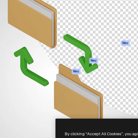
attform, um deine beste
Spaces
Academy
klichen. Mehr als 1 Million
KI-Assistent
Dokumentation
er Kreativen, Unternehmen,
KI-Bildgenerator
Support
Studios.
KI-Videogenerator
AGB
KI-
Datenschutzerkl
Stimmengenerator
Originale
Neu
Stock-Inhalte
Cookie-Richtlinie
MCP für
Vertrauenszentr
Neu
Claude/ChatGPT
Partner
Agenten
Neu
Unternehmen
API
Mobile App
Alle Magnific-Tools
-
2026
Freepik Company S.L.U.
Alle Rechte vorbehalten
.
By clicking “Accept All Cookies”, you ag