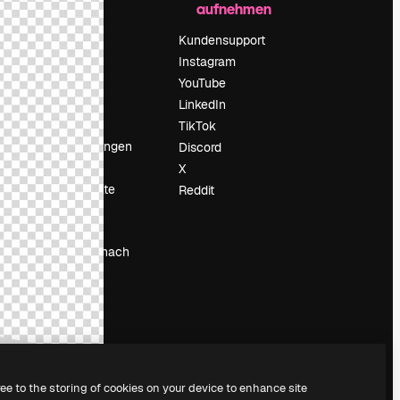
aufnehmen
Preise
Über uns
Kundensupport
Reviews
Instagram
Karriere
YouTube
ärung
Suchtrends
LinkedIn
Blog
TikTok
Veranstaltungen
Discord
um
Slidesgo
X
Deine Inhalte
Reddit
verkaufen
Pressesaal
Suchst du nach
magnific.ai
ree to the storing of cookies on your device to enhance site