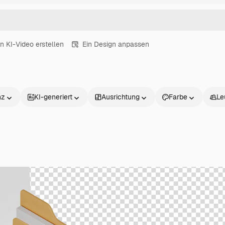
in KI-Video erstellen
Ein Design anpassen
nz
KI-generiert
Ausrichtung
Farbe
Le
Produkte
Loslegen