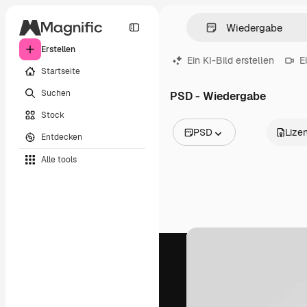
Erstellen
Ein KI-Bild erstellen
E
Startseite
Suchen
PSD - Wiedergabe
Stock
PSD
Lize
Entdecken
Alle Bilder
Alle tools
Vektoren
Illustrationen
Fotos
PSD
Vorlagen
Mockups
Videos
Filmmaterial
Motion Graphics
Videovorlagen
Icons
3D-Modelle
Schriftarten