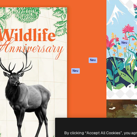
attform, um deine beste
Spaces
Academy
klichen. Mehr als 1 Million
KI-Assistent
Dokumentation
er Kreativen, Unternehmen,
KI-Bildgenerator
Support
Studios.
KI-Videogenerator
AGB
KI-
Datenschutzerkl
Stimmengenerator
Originale
Neu
Stock-Inhalte
Cookie-Richtlinie
MCP für
Vertrauenszentr
Neu
Claude/ChatGPT
Partner
Agenten
Neu
Unternehmen
API
Mobile App
Alle Magnific-Tools
-
2026
Freepik Company S.L.U.
Alle Rechte vorbehalten
.
By clicking “Accept All Cookies”, you ag