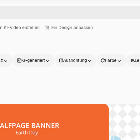
in KI-Video erstellen
Ein Design anpassen
nz
KI-generiert
Ausrichtung
Farbe
Le
Produkte
Loslegen