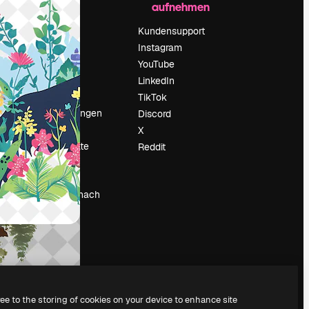
aufnehmen
Preise
Über uns
Kundensupport
Reviews
Instagram
Karriere
YouTube
ärung
Suchtrends
LinkedIn
Blog
TikTok
Veranstaltungen
Discord
um
Slidesgo
X
Deine Inhalte
Reddit
verkaufen
Pressesaal
Suchst du nach
magnific.ai
ree to the storing of cookies on your device to enhance site