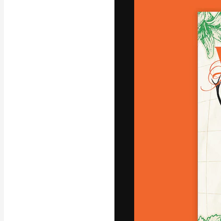
Die kreative Pl
Arbeit zu verwir
Abonnenten unt
Agenturen und 
Deutsch
Copyright © 2010