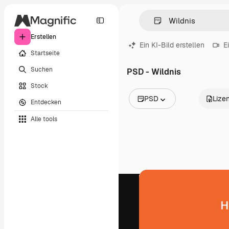
Erstellen
Ein KI-Bild erstellen
E
Startseite
Suchen
PSD - Wildnis
Stock
PSD
Lize
Entdecken
Alle Bilder
Alle tools
Vektoren
Illustrationen
Fotos
PSD
Vorlagen
Mockups
Videos
Filmmaterial
Motion Graphics
Videovorlagen
Icons
3D-Modelle
Schriftarten