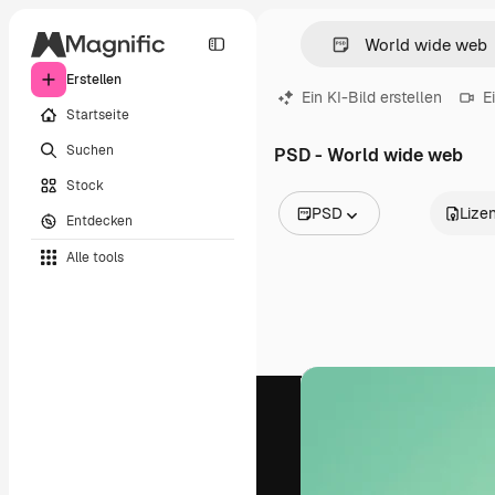
Erstellen
Ein KI-Bild erstellen
E
Startseite
Suchen
PSD - World wide web
Stock
PSD
Lize
Entdecken
Alle Bilder
Alle tools
Vektoren
Illustrationen
Fotos
PSD
Vorlagen
Mockups
Videos
Filmmaterial
Motion Graphics
Videovorlagen
Icons
3D-Modelle
Schriftarten