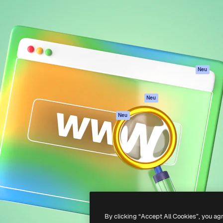
attform, um deine beste
Spaces
Academy
klichen. Mehr als 1 Million
KI-Assistent
Dokumentation
er Kreativen, Unternehmen,
KI-Bildgenerator
Support
Studios.
KI-Videogenerator
AGB
KI-
Datenschutzerkl
Stimmengenerator
Originale
Neu
Stock-Inhalte
Cookie-Richtlinie
MCP für
Vertrauenszentr
Neu
Claude/ChatGPT
Partner
Agenten
Neu
Unternehmen
API
Mobile App
Alle Magnific-Tools
-
2026
Freepik Company S.L.U.
Alle Rechte vorbehalten
.
By clicking “Accept All Cookies”, you ag