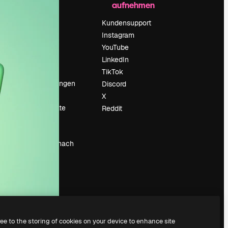
aufnehmen
Preise
Über uns
Kundensupport
Reviews
Instagram
Karriere
YouTube
ärung
Suchtrends
LinkedIn
Blog
TikTok
Veranstaltungen
Discord
um
Slidesgo
X
Deine Inhalte
Reddit
verkaufen
Pressesaal
Suchst du nach
magnific.ai
ree to the storing of cookies on your device to enhance site